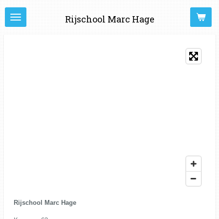
Ga
Rijschool Marc Hage
direct
naar
de
hoofdinhoud
Rijschool Marc Hage