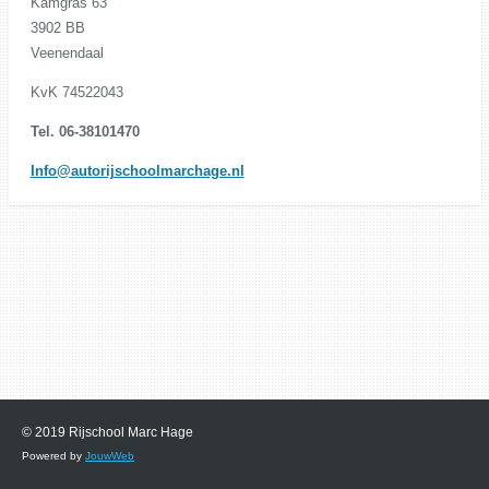
Kamgras 63
3902 BB
Veenendaal
KvK 74522043
Tel. 06-38101470
Info@autorijschoolmarchage.nl
© 2019 Rijschool Marc Hage
Powered by
JouwWeb