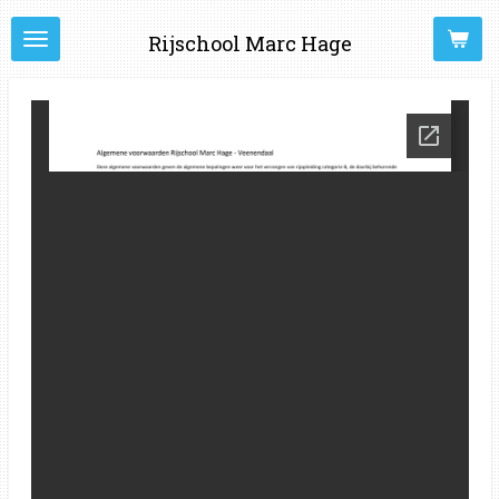
Ga
Rijschool Marc Hage
direct
naar
de
hoofdinhoud